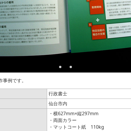
作事例です。
行政書士
仙台市内
・横627mm×縦297mm
・両面カラー
・マットコート紙 110kg