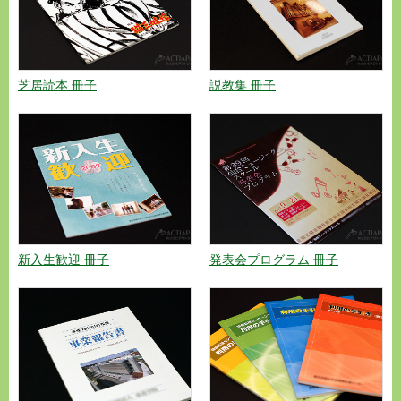
芝居読本 冊子
説教集 冊子
新入生歓迎 冊子
発表会プログラム 冊子