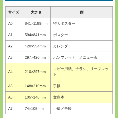
サイズ
大きさ
例
A0
841×1189mm
特大ポスター
A1
594×841mm
ポスター
A2
420×594mm
カレンダー
A3
297×420mm
パンフレット、メニュー表
コピー用紙、チラシ、リーフレッ
A4
210×297mm
ト
A5
148×210mm
手帳
A6
105×148mm
文庫本
A7
74×105mm
小型メモ帳