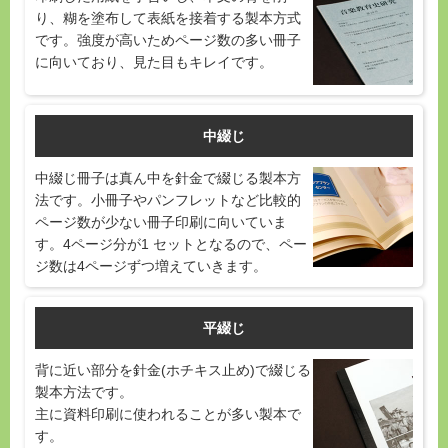
り、糊を塗布して表紙を接着する製本方式
です。強度が高いためページ数の多い冊子
に向いており、見た目もキレイです。
中綴じ
中綴じ冊子は真ん中を針金で綴じる製本方
法です。小冊子やパンフレットなど比較的
ページ数が少ない冊子印刷に向いていま
す。4ページ分が1 セットとなるので、ペー
ジ数は4ページずつ増えていきます。
平綴じ
背に近い部分を針金(ホチキス止め)で綴じる
製本方法です。
主に資料印刷に使われることが多い製本で
す。