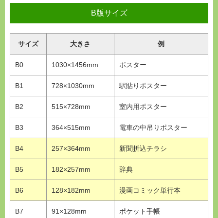
B版サイズ
サイズ
大きさ
例
B0
1030×1456mm
ポスター
B1
728×1030mm
駅貼りポスター
B2
515×728mm
室内用ポスター
B3
364×515mm
電車の中吊りポスター
B4
257×364mm
新聞折込チラシ
B5
182×257mm
辞典
B6
128×182mm
漫画コミック単行本
B7
91×128mm
ポケット手帳