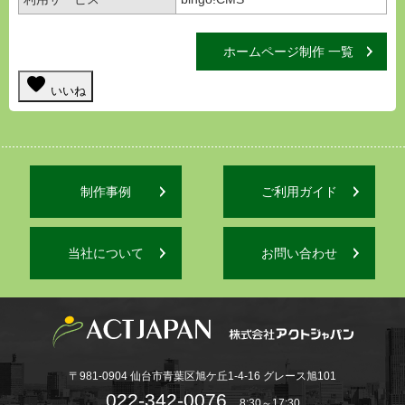
ホームページ制作 一覧
favorite
いいね
制作事例
ご利用ガイド
当社について
お問い合わせ
〒981-0904 仙台市青葉区旭ケ丘1-4-16 グレース旭101
022-342-0076
8:30～17:30