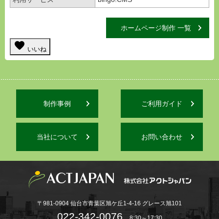
ホームページ制作 一覧
favorite
いいね
制作事例
ご利用ガイド
当社について
お問い合わせ
〒981-0904 仙台市青葉区旭ケ丘1-4-16 グレース旭101
022-342-0076
8:30～17:30